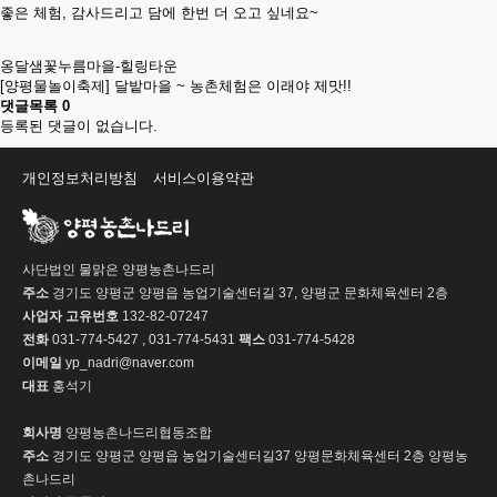
좋은 체험, 감사드리고 담에 한번 더 오고 싶네요~
옹달샘꽃누름마을-힐링타운
[양평물놀이축제] 달밭마을 ~ 농촌체험은 이래야 제맛!!
댓글목록
0
등록된 댓글이 없습니다.
개인정보처리방침
서비스이용약관
사단법인 물맑은 양평농촌나드리
주소
경기도 양평군 양평읍 농업기술센터길 37, 양평군 문화체육센터 2층
사업자 고유번호
132-82-07247
전화
031-774-5427 , 031-774-5431
팩스
031-774-5428
이메일
yp_nadri@naver.com
대표
홍석기
회사명
양평농촌나드리협동조합
주소
경기도 양평군 양평읍 농업기술센터길37 양평문화체육센터 2층 양평농
촌나드리