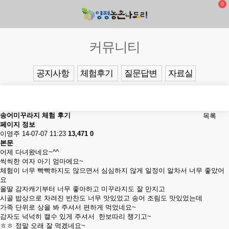
0
커뮤니티
공지사항
체험후기
질문답변
자료실
송어미꾸라지 체험 후기
목록
페이지 정보
이영주
14-07-07 11:23
13,471
0
본문
어제 다녀왔네요~^^
씩씩한 여자 아기 엄마에요~
체험이 너무 빡빡하지도 않으면서 심심하지 않게 일정이 알차서 너무 좋았어
요
울딸 감자캐기부터 너무 좋아하고 미꾸라지도 잘 만지고
시골 밥상으로 차려진 반찬도 너무 맛있었고 송어 조림도 맛있었는데
가족 단위로 상을 봐 주셔서 편하게 먹었네요~
감자도 넉넉히 캘수 있게 주셔서 한보따리 챙기고~
ㅎㅎ 정말 오래 잘 먹겠네요~