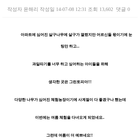
작성자
윤해리
작성일
14-07-08 12:31
조회
13,602
댓글
0
본문
아파트에 심어진 살구나무에 살구가 열렸지만 어르신들 몫이기에 눈
팅만 하고...
과일따기를 너무 하고 싶어하는 아이들을 위해
생각한 곳은 그린토피아!!!
다양한 나무가 심어진 체험농장이기에 사계절이 다 좋겠구나 했는데
이번에는 여름 체험을 다녀오게 되었네요..
그런데 여름이 더 예쁘네요!!