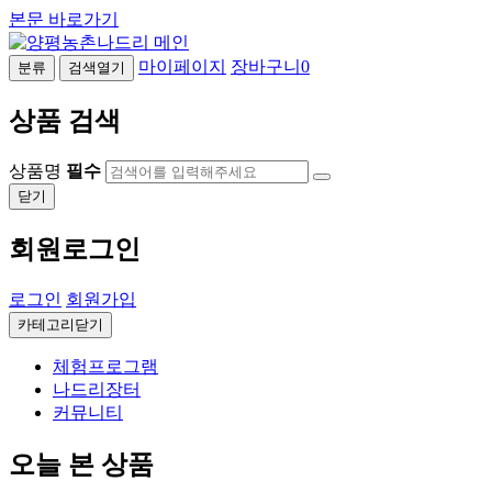
본문 바로가기
마이페이지
장바구니
0
분류
검색열기
상품 검색
상품명
필수
닫기
회원로그인
로그인
회원가입
카테고리닫기
체험프로그램
나드리장터
커뮤니티
오늘 본 상품