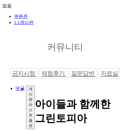
없음
쿠폰존
1:1게시판
커뮤니티
공지사항
체험후기
질문답변
자료실
댓글
게
시
판
아이들과 함께한
리
스
그린토피아
트
옵
션