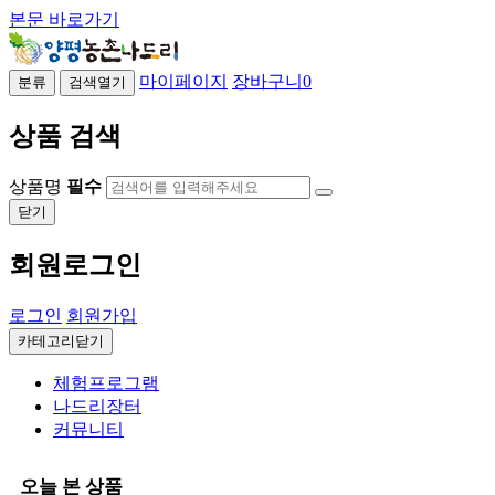
본문 바로가기
마이페이지
장바구니
0
분류
검색열기
상품 검색
상품명
필수
닫기
회원로그인
로그인
회원가입
카테고리닫기
체험프로그램
나드리장터
커뮤니티
오늘 본 상품