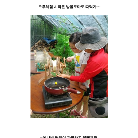
오후체험 시작은 방울토마토 따먹기~~
누에나방 달팽이 관찰하고 물레체험..