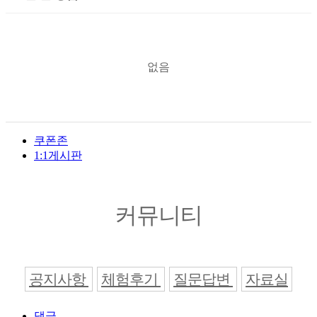
없음
쿠폰존
1:1게시판
커뮤니티
공지사항
체험후기
질문답변
자료실
댓글