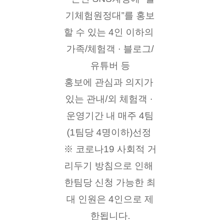
기체험원정대”를 홍보
할 수 있는 4인 이하의 
가족/체험객 · 블로그/
유튜버 등
홍보에 관심과 의지가 
있는 관내/외 체험객 · 
운영기간 내 매주 4팀
(1팀당 4명이하)선정 
※ 코로나19 사회적 거
리두기 방침으로 인해 
한팀당 신청 가능한 최
대 인원은 4인으로 제
한됩니다.