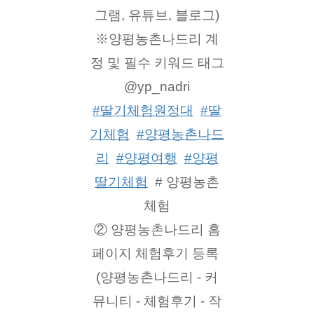
그램, 유튜브, 블로그)
※양평농촌나드리 계
정 및 필수 키워드 태그
@yp_nadri
#딸기체험원정대
#딸
기체험
#양평농촌나드
리
#양평여행
#양평
딸기체험
  # 양평농촌
체험
② 양평농촌나드리 홈
페이지 체험후기 등록 
(양평농촌나드리 - 커
뮤니티 - 체험후기 - 작