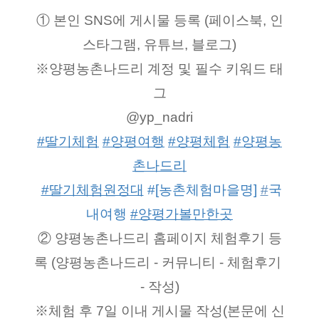
① 본인 SNS에 게시물 등록 (페이스북, 인
스타그램, 유튜브, 블로그)
※양평농촌나드리 계정 및 필수 키워드 태
그
@yp_nadri
#딸기체험
#양평여행
#양평체험
#양평농
촌나드리
#딸기체험원정대
 #[농촌체험마을명] 
#
국
내여행 
#양평가볼만한곳
② 양평농촌나드리 홈페이지 체험후기 등
록 (양평농촌나드리 - 커뮤니티 - 체험후기 
- 작성)
※체험 후 7일 이내 게시물 작성(본문에 신