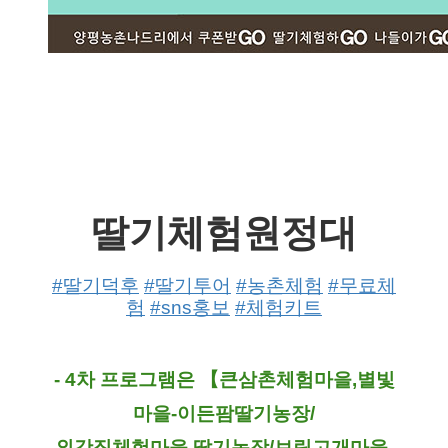
딸기체험원정대
#딸기덕후
#딸기투어
#농촌체험
#무료체
험
#sns홍보
#체험키트
- 4차 프로그램은 【큰삼촌체험마을,별빛
마을-이든팜딸기농장/
외갓집체험마을 딸기농장/보릿고개마을-