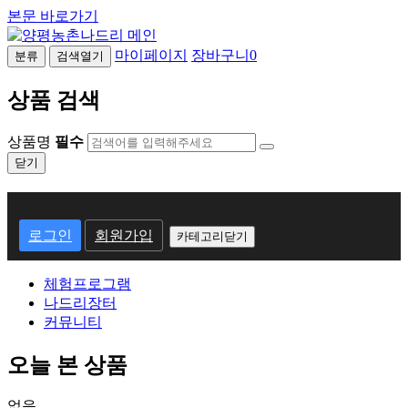
본문 바로가기
마이페이지
장바구니
0
분류
검색열기
상품 검색
상품명
필수
닫기
회
원
로그인
회원가입
카테고리닫기
로
체험프로그램
그
나드리장터
인
커뮤니티
오늘 본 상품
없음