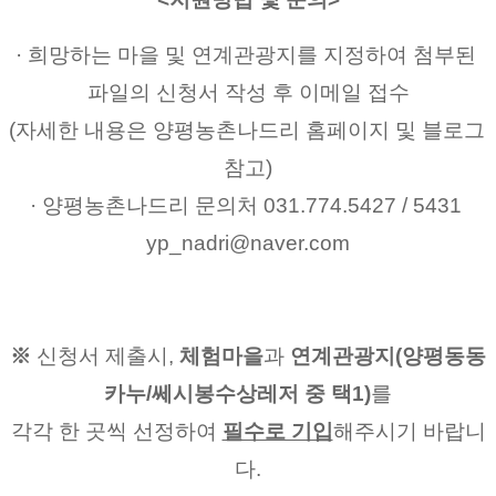
· 희망하는 마을 및 연계관광지를 지정하여 첨부된 
파일의 신청서 작성 후 이메일 접수
(자세한 내용은 양평농촌나드리 홈페이지 및 블로그 
참고)
· 양평농촌나드리 문의처 031.774.5427 / 5431 
yp_nadri@naver.com
※ 
신청서 제출시, 
체험마을
과
 연계관광지(양평동동
카누/쎄시봉수상레저 중 택1)
를
각각 한 곳씩 선정하여
필수로 기입
해주시기 바랍니
다.