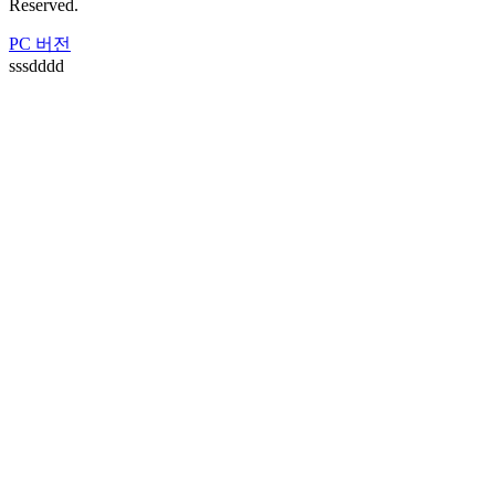
Reserved.
PC 버전
sssdddd