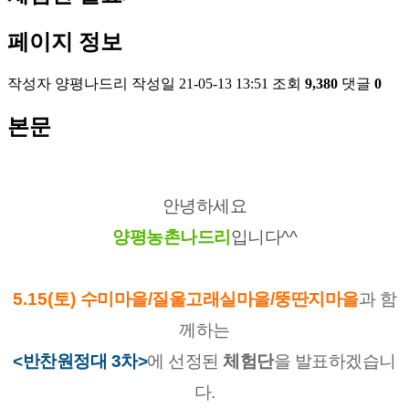
페이지 정보
작성자
양평나드리
작성일
21-05-13 13:51
조회
9,380
댓글
0
본문
안녕하세요
양평농촌나드리
입니다^^
5.15(토)
수미마을/질울고래실마을/뚱딴지마을
과 함
께하는
<반찬원정대 3차>
에 선정된 
체험단
을 발표하겠습니
다.