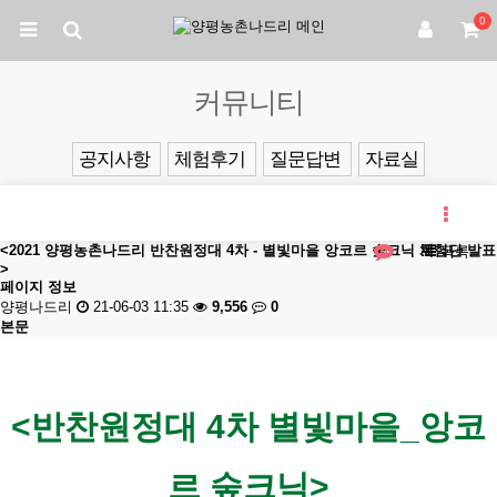
0
커뮤니티
공지사항
체험후기
질문답변
자료실
<2021 양평농촌나드리 반찬원정대 4차 - 별빛마을 앙코르 숲크닉 체험단 발표
목록
>
페이지 정보
양평나드리
21-06-03 11:35
9,556
0
본문
<반찬원정대 4차 별빛마을_앙코
르 숲크닉>