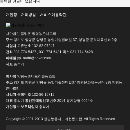
등록된 댓글이 없습니다.
개인정보처리방침
서비스이용약관
사단법인 물맑은 양평농촌나드리
주소
경기도 양평군 양평읍 농업기술센터길 37, 양평군 문화체육센터 2층
사업자 고유번호
132-82-07247
전화
031-774-5427 , 031-774-5431
팩스
031-774-5428
이메일
yp_nadri@naver.com
대표
홍석기
회사명
양평농촌나드리협동조합
주소
경기도 양평군 양평읍 농업기술센터길37 양평문화체육센터 2층 양평농
촌나드리
사업자 등록번호
132-86-15712
대표
홍석기
통신판매업신고번호
2014-경기양평-0024호
개인정보 보호책임자
홍석기
Copyright © 2001-2013 양평농촌나드리협동조합. All Rights Reserved.