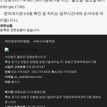
3. 전화 031-774-5427,5431 (통화가능 시간 : 월요일~금요일 am 1
0:00~pm 17:00)
문의게시판 (내용 확인 및 처리는 업무시간내에 순서대로 처
리됩니다.)
관련상품
등록된 관련상품이 없습니다.
개인정보처리방침
서비스이용약관
사단법인 물맑은 양평농촌나드리
주소
경기도 양평군 양평읍 농업기술센터길 37, 양평군 문화체육센터 2층
사업자 고유번호
132-82-07247
전화
031-774-5427 , 031-774-5431
팩스
031-774-5428
이메일
yp_nadri@naver.com
대표
홍석기
회사명
양평농촌나드리협동조합
주소
경기도 양평군 양평읍 농업기술센터길37 양평문화체육센터 2층 양평농
촌나드리