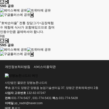
SNS 공유
"호박손마을" 전통 장담그기+김장체험
※ 체험에 식사가 포함돼있으므로 참여
인원수만큼 결제하셔야 합니다.
0원
SNS 공유
개인정보처리방침
서비스이용약관
사단법인 물맑은 양평농촌나드리
주소
경기도 양평군 양평읍 농업기술센터길 37, 양평군 문화체육센터 2층
사업자 고유번호
132-82-07247
전화
031-774-5427 , 031-774-5431
팩스
031-774-5428
이메일
yp_nadri@naver.com
대표
홍석기