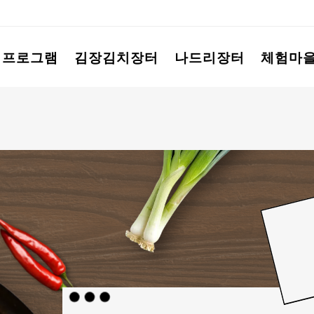
험프로그램
김장김치장터
나드리장터
체험마